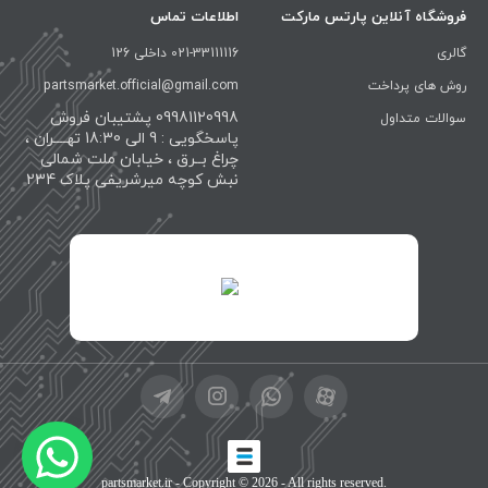
فروشگاه آنلاین پارتس مارکت
اطلاعات تماس
گالری
021-33111116 داخلی 126
روش های پرداخت
partsmarket.official@gmail.com
09981120998 پشتیبان فروش
سوالات متداول
پاسخگویی : 9 الی 18:30 تهــــران ،
چراغ بــرق ، خیابان ملت شمالی
نبش کوچه میرشریفی پلاک 234
id="XwxOCn7vCJ69pXI8blEh">
partsmarket.ir
- Copyright © 2026 - All rights reserved.