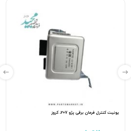
یونیت کنترل فرمان برقی پژو 207، کروز