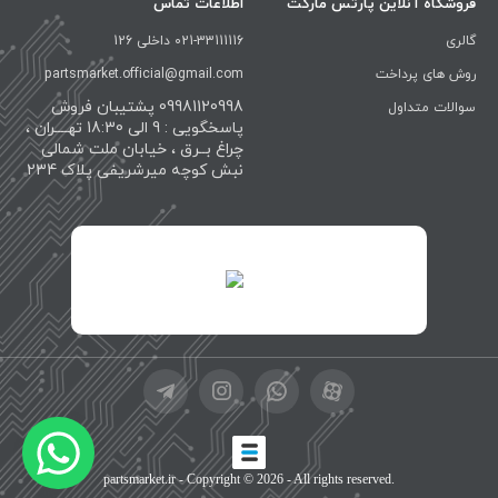
فروشگاه آنلاین پارتس مارکت
اطلاعات تماس
گالری
021-33111116 داخلی 126
روش های پرداخت
partsmarket.official@gmail.com
09981120998 پشتیبان فروش
سوالات متداول
پاسخگویی : 9 الی 18:30 تهــــران ،
چراغ بــرق ، خیابان ملت شمالی
نبش کوچه میرشریفی پلاک 234
id="XwxOCn7vCJ69pXI8blEh">
partsmarket.ir
- Copyright © 2026 - All rights reserved.