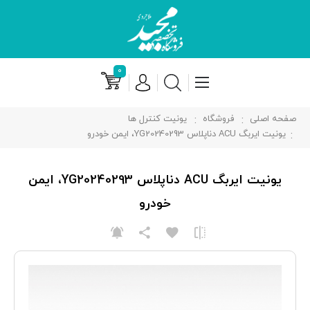
۰
صفحه اصلی
فروشگاه
یونیت کنترل ها
یونیت ايربگ ACU دناپلاس YG20240293، ايمن خودرو
یونیت ايربگ ACU دناپلاس YG20240293، ايمن
خودرو