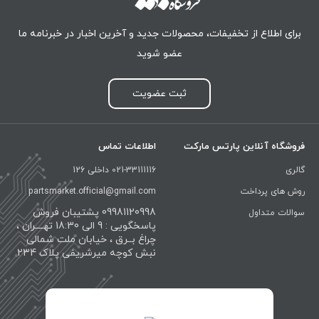
برای اطلاع از تخفیفات، محصولات جدید و آخرین اخبار در خبرنامه ما
عضو شوید
ثبت عضویت
فروشگاه آنلاین پارتس مارکت
اطلاعات تماس
گالری
021-33111116 داخلی 126
روش های پرداخت
partsmarket.official@gmail.com
09981120998 پشتیبان فروش
سوالات متداول
پاسخگویی : 9 الی 18:30 تهــــران ،
چراغ بــرق ، خیابان ملت شمالی
نبش کوچه میرشریفی پلاک 234