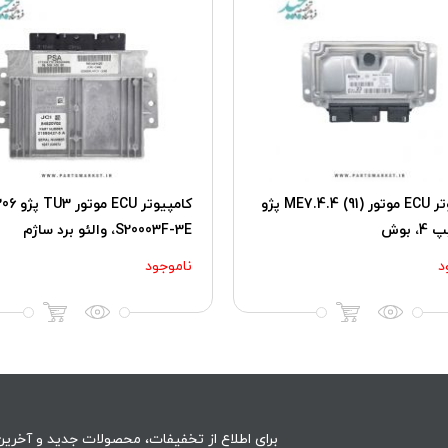
کامپیوتر ECU موتور (91) ME7.4.4 پژو
کامپیوتر ECU موتور TU3 
S20003F-3E، والئو برد ساژم
د
ناموجود
برای اطلاع از تخفیفات، محصولات جدید و آخرین 