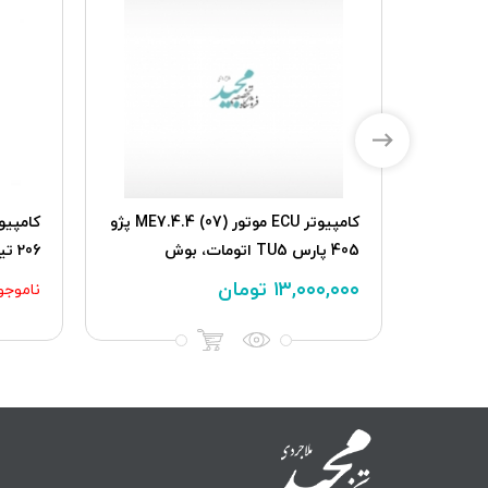
موتور XUM پژو پارس
کامپیوتر ECU موتور (07) ME7.4.4 پژو
405 پارس TU5 اتومات، بوش
206 تیپ 4، بوش
۱۳,۰۰۰,۰۰۰
تومان
ناموجو