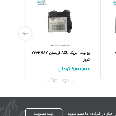
پژو 206
یونیت ایربگ ACU آریسان 72336187،
کروز
دوگانه YG20240165، کروز
۹,۰۰۰,۰۰۰
تومان
ناموجود
اخبار در خبرنامه ما عضو شوید
ثبت عضویت