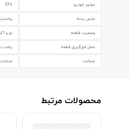
موتور خودرو
EF7
جنس بدنه
پلاستی
وضعیت قطعه
نو و آکب
محل قرارگیری قطعه
پشت داش
ضمانت
ضمانت س
محصولات مرتبط