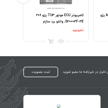
کامپیوتر ECU موتور (91) ME7.4.4 پژو
کامپیوتر ECU موتور TU3 پژو 206
S20003F-3E، والئو برد ساژم
کروز
۰۰۰,۰۰۰
ناموجود
اخبار در خبرنامه ما عضو شوید
ثبت عضویت