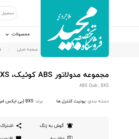
محصولات
صفحه اصلی
ف
مجموعه مدولاتور ABS کوئیک، BXS
ABS Quik , BXS
دسته بندی:
یونیت کنترل ها
برند:
BXS (بی ایکس اس)
گوش به زنگ
اشتراک 
مقایسه
افزودن 