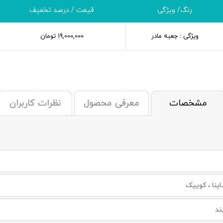
رنگ/ ویژگی
قیمت / درصد تخفیف
ویژگی : جعبه مادر
19,000,000
تومان
مشخصات
معرفی محصول
نظرات کاربران
اینا ، کوییک
ند