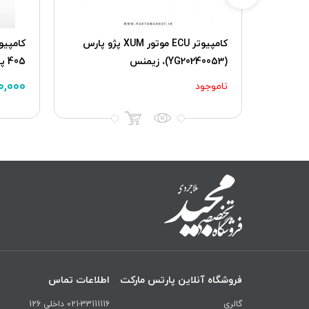
پراید وانت
کامپیوتر ECU موتور XUM پژو پارس
(YG20240053)، زیمنس
405 پارس TU5 اتومات، بوش
۰,۰۰۰
ناموجود
فروشگاه آنلاین پارتس مارکت
اطلاعات تماس
گالری
021-33111116 داخلی 126