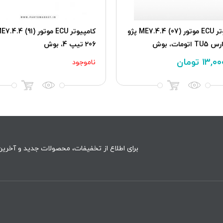
کامپیوتر ECU موتور (07) ME7.4.4 پژو
206 تیپ 4، بوش
۱۳,۰۰
تومان
ناموجود
برای اطلاع از تخفیفات، محصولات جدید و آخرین 