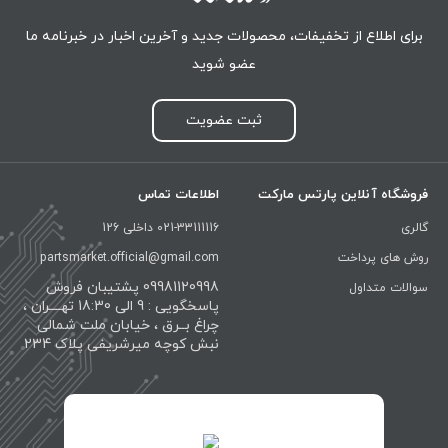
برای اطلاع از تخفیفات، محصولات جدید و آخرین اخبار در خبرنامه ما
عضو شوید
ثبت عضویت
فروشگاه آنلاین پارتس مارکت
اطلاعات تماس
گالری
021-33111116 داخلی 126
روش های پرداخت
partsmarket.official@gmail.com
09981120998 پشتیبان فروش
سوالات متداول
پاسخگویی : 9 الی 18:30 تهــــران ،
چراغ بــرق ، خیابان ملت شمالی
نبش کوچه میرشریفی پلاک 234