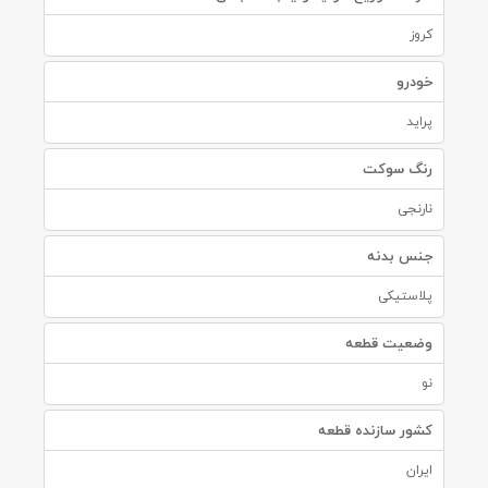
کروز
خودرو
پراید
رنگ سوکت
نارنجی
جنس بدنه
پلاستیکی
وضعیت قطعه
نو
کشور سازنده قطعه
ایران