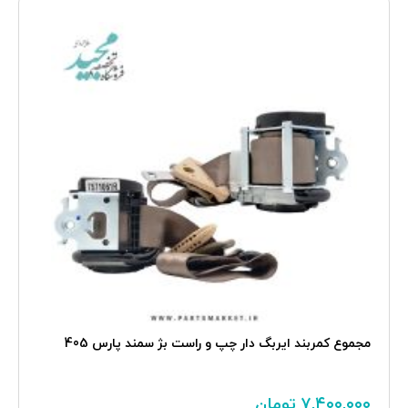
مجموع کمربند ايربگ دار چپ و راست بژ سمند پارس 405
۷,۴۰۰,۰۰۰
تومان