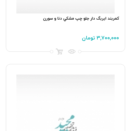
کمربند ایربگ دار جلو چپ مشکي دنا و سورن
۳,۷۰۰,۰۰۰
تومان