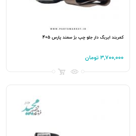
کمربند ايربگ دار جلو چپ بژ سمند پارس 405
۳,۷۰۰,۰۰۰
تومان