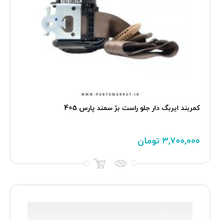
کمربند ايربگ دار جلو راست بژ سمند پارس 405
۳,۷۰۰,۰۰۰
تومان