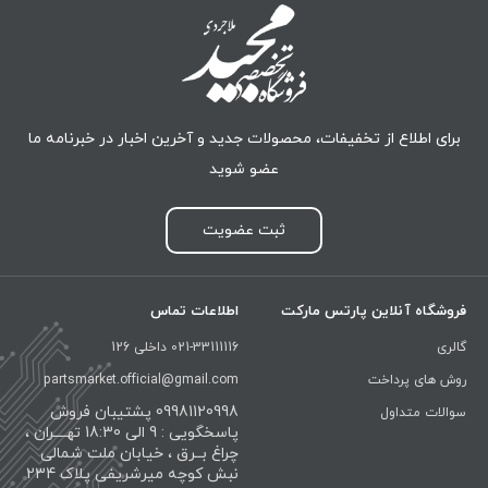
برای اطلاع از تخفیفات، محصولات جدید و آخرین اخبار در خبرنامه ما
عضو شوید
ثبت عضویت
فروشگاه آنلاین پارتس مارکت
اطلاعات تماس
گالری
021-33111116 داخلی 126
روش های پرداخت
partsmarket.official@gmail.com
09981120998 پشتیبان فروش
سوالات متداول
پاسخگویی : 9 الی 18:30 تهــــران ،
چراغ بــرق ، خیابان ملت شمالی
نبش کوچه میرشریفی پلاک 234