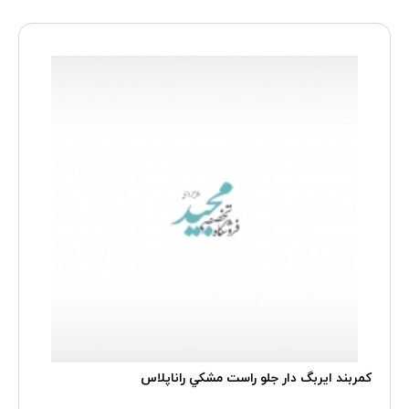
کمربند ايربگ دار جلو راست مشکي راناپلاس