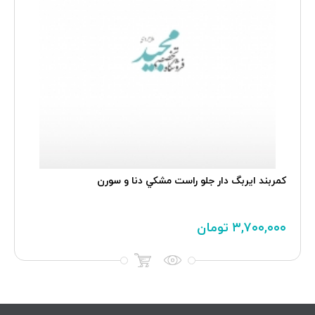
کمربند ایربگ دار جلو راست مشکي دنا و سورن
۳,۷۰۰,۰۰۰
تومان