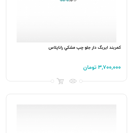
کمربند ایربگ دار جلو چپ مشکي راناپلاس
۳,۷۰۰,۰۰۰
تومان