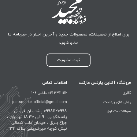
برای اطلاع از تخفیفات، محصولات جدید و آخرین اخبار در خبرنامه ما
عضو شوید
ثبت عضویت
فروشگاه آنلاین پارتس مارکت
اطلاعات تماس
گالری
021-33111116 داخلی 126
روش های پرداخت
partsmarket.official@gmail.com
09981120998 پشتیبان فروش
سوالات متداول
پاسخگویی : 9 الی 18:30 تهــــران ،
چراغ بــرق ، خیابان ملت شمالی
نبش کوچه میرشریفی پلاک 234