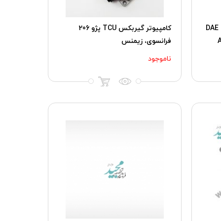
کامپیوتر گیربکس TCU دناپلاس DAE
کامپیوتر گیربکس TCU پژو 206
فرانسوی، زیمنس
ناموجود