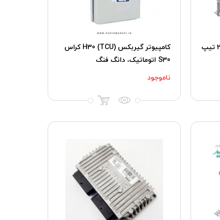
کامپیوتر گیربکس (TCU) پژو 206 تیپ
کامپیوتر گیربکس (TCU) H30 کراس
S30 اتوماتیک، دانگ فنگ
ناموجود