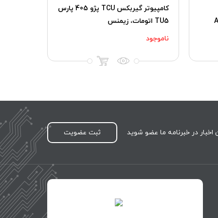
کامپیوتر گیربکس TCU پژو 405 پارس
TU5 اتومات، زیمنس
ناموجود
اخبار در خبرنامه ما عضو شوید
ثبت عضویت
id="XwxOCn7vCJ69pXI8blEh">