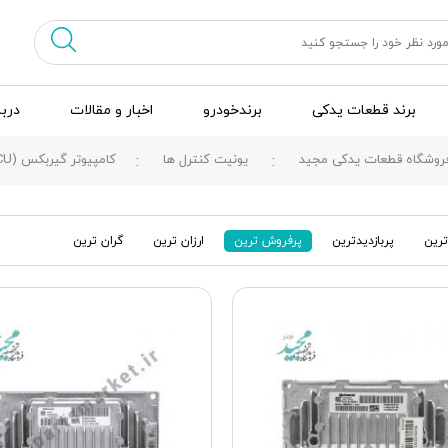
برند قطعات یدکی
برندخودرو
اخبار و مقالات
دربا
روشگاه قطعات یدکی مجید
یونیت کنترل ها
کامپیوتر گیربکس (TCU)
رین
پربازدیدترین
پرفروش ترین
ارزان ترین
گران ترین