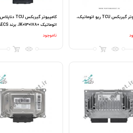
کامپیوتر گیربکس TCU ریو اتوماتیک،
اتوماتیک IK01301780، برند AECS
د
ناموجود