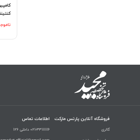
کنتیننتال
ناموجو
فروشگاه آنلاین پارتس مارکت
اطلاعات تماس
گالری
021-33111116 داخلی 126