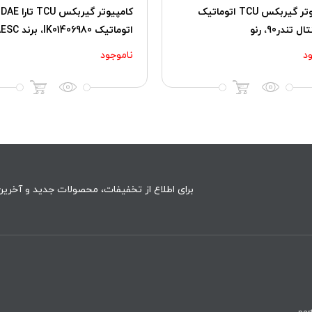
کامپیوتر گیربکس TCU اتوماتیک
کامپیوتر گیربکس TCU تارا DAE
 تندر90، رنو
اتوماتیک IK01406980، برند AESC
د
ناموجود
برای اطلاع از تخفیفات، محصولات جدید و آخرین 